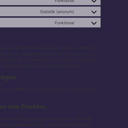
Funktional
Statistik (anonym)
Funktional
Pop-Up mit einer Erklärung über Cookies. Sobald du
g alle von dir gewählten Kategorien von Cookies und
 Du kannst die Verwendung von Cookies über deinen
unter Umständen nicht richtig funktioniert.
ungen
den. Unter AMP kannst du den Button zum Zustimmen
en von Cookies
manuell Cookies zu löschen. Du kannst außerdem
e andere Möglichkeit ist es deinen Internetbrowser