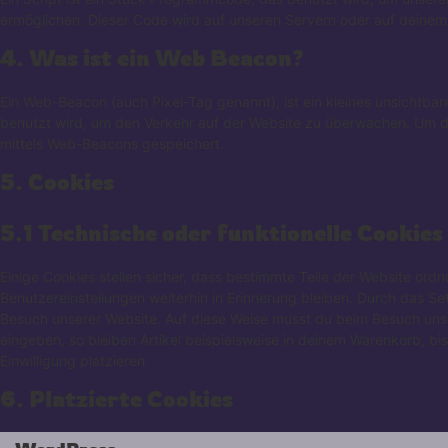
ermöglichen. Dieser Code wird auf unseren Servern oder auf deinem
4. Was ist ein Web Beacon?
Ein Web-Beacon (auch Pixel-Tag genannt), ist ein kleines unsichtbar
benutzt wird, um den Verkehr auf der Website zu überwachen. Um d
mittels Web-Beacons gespeichert.
5. Cookies
5.1 Technische oder funktionelle Cookies
Einige Cookies stellen sicher, dass bestimmte Teile der Website or
Benutzereinstellungen weiterhin in Erinnerung bleiben. Durch das Set
Besuch unserer Website. Auf diese Weise musst du beim Besuch unse
eingeben, so bleiben Artikel beispielsweise in deinem Warenkorb, bi
Einwilligung platzieren.
6. Platzierte Cookies