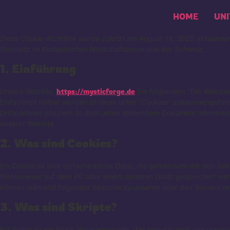
HOME
UNI
Diese Cookie-Richtlinie wurde zuletzt am August 18, 2025 aktualisie
Wohnsitz im Europäischen Wirtschaftsraum und der Schweiz.
1. Einführung
Unsere Website,
https://mysticforge.de
(im folgenden: "Die Websit
Einfachheit halber werden all diese unter "Cookies" zusammengefa
Drittparteien platziert. In dem unten stehendem Dokument informier
unserer Website.
2. Was sind Cookies?
Ein Cookie ist eine einfache kleine Datei, die gemeinsam mit den Se
Webbrowser auf dem PC oder einem anderen Gerät gespeichert werd
können während folgender Besuche zu unseren oder den Servern rel
3. Was sind Skripte?
Ein Script ist ein Stück Programmcode, das benutzt wird, um unserer 