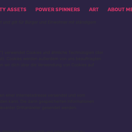
TY ASSETS
POWER SPINNERS
ART
ABOUT M
rt und gilt für Bürger und Einwohner mit ständigem
e") verwendet Cookies und ähnliche Technologien (der
sst). Cookies werden außerdem von uns beauftragten
en wir dich über die Verwendung von Cookies auf
iten einer Internetadresse versendet und vom
en kann. Die darin gespeicherten Informationen
evanter Drittanbieter gesendet werden.
Website Funktionalität und Interaktivität zu