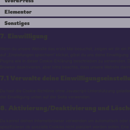
WordPress
Elementor
Sonstiges
7. Einwilligung
Wenn du unsere Website das erste Mal besuchst, zeigen wir dir ein 
auf „Einstellungen speichern“ klickst, gibst du uns deine Einwilligun
Plugins wie in dieser Cookie-Erklärung beschrieben zu verwenden.
Browser deaktivieren, aber bitte beachte, dass unsere Website dann 
7.1 Verwalte deine Einwilligungseinstell
Du hast die Cookie-Richtlinie ohne Javascript-Unterstützung gela
der Einwilligung unten auf der Seite verwenden.
8. Aktivierung/Deaktivierung und Lösch
Du kannst deinen Internetbrowser verwenden um automatisch oder 
spezifizieren ob spezielle Cookies nicht platziert werden sollen. Ein